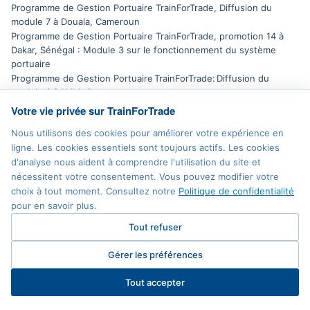
Programme de Gestion Portuaire TrainForTrade, Diffusion du
module 7 à Douala, Cameroun
Programme de Gestion Portuaire TrainForTrade, promotion 14 à
Dakar, Sénégal : Module 3 sur le fonctionnement du système
portuaire
Programme de Gestion Portuaire TrainForTrade: Diffusion du
module 3 à Kribi, Cameroun
Programme de Gestion Portuaire TrainForTrade: Diffusion du
Votre vie privée sur TrainForTrade
module 5 à Douala, Cameroun
Nous utilisons des cookies pour améliorer votre expérience en
Programme de Gestion Portuaire TrainForTrade: Diffusion du
ligne. Les cookies essentiels sont toujours actifs. Les cookies
Module 7 sur : La gestion administrative et juridique à Douala,
d'analyse nous aident à comprendre l'utilisation du site et
Cameroun
nécessitent votre consentement. Vous pouvez modifier votre
Programme de Gestion Portuaire Volume 6
choix à tout moment. Consultez notre
Politique de confidentialité
Programme de Gestion Portuaire, promotion 2 à Kribi, Cameroun :
pour en savoir plus.
Diffusion des module 7 et module 8
Programme de Gestion Portuaire, promotion 2 en
Tout refuser
Mauritanie : Diffusion du module 8 sur la gestion technique et le
développement des ressources humaines
Gérer les préférences
Programme de Gestion Portuaire, Togo, Lomé : Diffusion du
module 1 : Commerce et transport international pour la promotion
Tout accepter
13, du 25 juin au 11 juillet 2024
Programme Portuaire: Douala, Cameroun