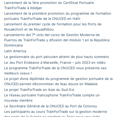
Lancement de la 1ère promotion du Certificat Portuaire
TrainForTrade à Abidjan
Lancement de la première promotion du programme de formation
portuaire TrainForTrade de la CNUCED en Haïti
Lancement du premier cycle de formation pour les Ports de
Nouakchott et de Nouadhibou
Lanzamiento del 7º ciclo del curso de Gestión Moderna de
Puertos de TrainForTrade y difusión del módulo 1 en la República
Dominicana
Latin America
Le gestionnaire du port péruvien atteint de plus hauts sommets
Le Jeu Port Endeavor à Marseille, France – juin 2023 en vidéo
Le programme TrainForTrade de la CNUCED vous présente ses
meilleurs voeux !
Le projet d’une diplômée du programme de gestion portuaire de la
CNUCED permet d’économiser de l’eau douce en Malaisie
Le projet TrainForTrade en Asie du Sud-Est
Le réseau portuaire francophone TrainForTrade compte un
nouveau membre
Le Secrétaire Général de la CNUCED au Port de Cotonou
Les participants au cours TrainForTrade sur la gestion moderne
des ports de la Guinée se rendent au Togo pour une visite