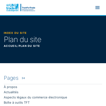
Aller au contenu principal
INDEX DU SITE
Plan du site
ACCUEIL
/
PLAN DU SITE
Tout le contenu du site
Pages
34
À propos
Actualités
Aspects légaux du commerce électronique
Boîte à outils TFT