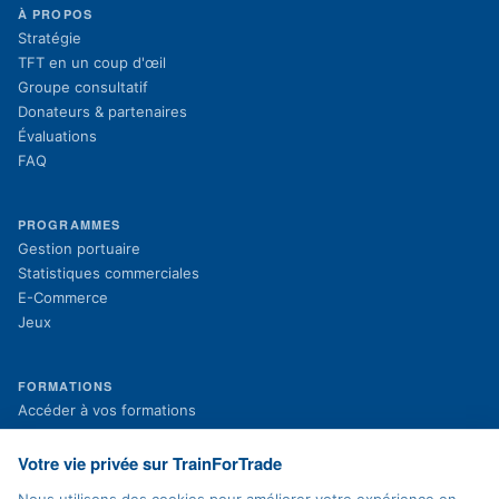
À PROPOS
Stratégie
TFT en un coup d'œil
Groupe consultatif
Donateurs & partenaires
Évaluations
FAQ
PROGRAMMES
Gestion portuaire
Statistiques commerciales
E-Commerce
Jeux
FORMATIONS
(s'ouvre dans un nouvel onglet)
Accéder à vos formations
(s'ouvre dans un nouvel onglet)
Inscription aux formations
Projets en cours
Votre vie privée sur TrainForTrade
Projets terminés