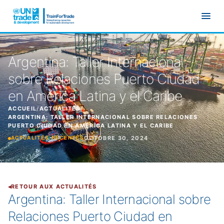
Aller au contenu principal
Argentina: Taller Internacional
sobre Relaciones Puerto Ciudad
en América Latina y el Caribe
ACCUEIL
/
ACTUALITÉS
/
ARGENTINA: TALLER INTERNACIONAL SOBRE RELACIONES
PUERTO CIUDAD EN AMÉRICA LATINA Y EL CARIBE
OCTOBRE 30, 2024
ACTUALITÉS RÉCENTES
RETOUR AUX ACTUALITÉS
Argentina: Taller Internacional sobre
Relaciones Puerto Ciudad en