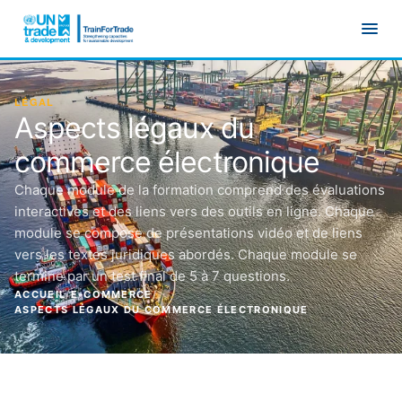
Aller au contenu principal
LÉGAL
Aspects légaux du
commerce électronique
Chaque module de la formation comprend des évaluations
interactives et des liens vers des outils en ligne. Chaque
module se compose de présentations vidéo et de liens
vers les textes juridiques abordés. Chaque module se
termine par un test final de 5 à 7 questions.
ACCUEIL
/
E-COMMERCE
/
ASPECTS LÉGAUX DU COMMERCE ÉLECTRONIQUE