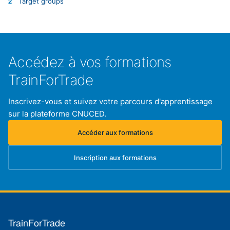
Target groups
2
Accédez à vos formations
TrainForTrade
Inscrivez-vous et suivez votre parcours d'apprentissage
sur la plateforme CNUCED.
Accéder aux formations
(s'ouvre dans un nouvel onglet)
Inscription aux formations
(s'ouvre dans un nouvel onglet)
TrainForTrade