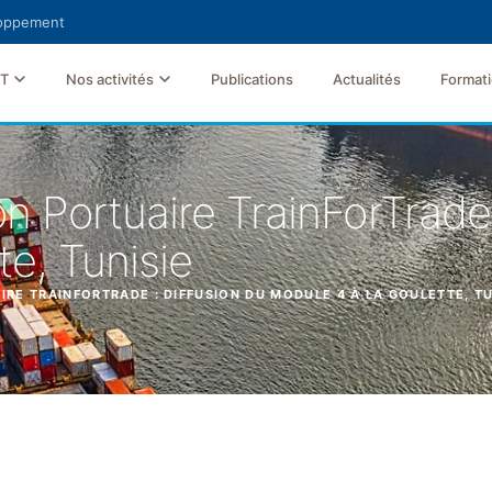
loppement
FT
Nos activités
Publications
Actualités
Format
 Portuaire TrainForTrade 
e, Tunisie
RE TRAINFORTRADE : DIFFUSION DU MODULE 4 À LA GOULETTE, TU