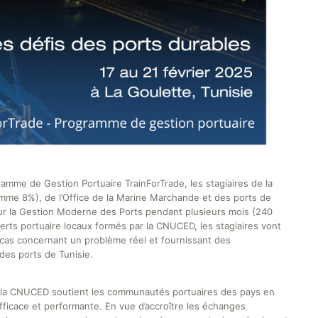
amme de Gestion Portuaire TrainForTrade, les stagiaires de la
mme 8%), de l’Office de la Marine Marchande et des ports de
 sur la Gestion Moderne des Ports pendant plusieurs mois (240
erts portuaire locaux formés par la CNUCED, les stagiaires vont
cas concernant un problème réel et fournissant des
es ports de Tunisie.
 la CNUCED soutient les communautés portuaires des pays en
ficace et performante. En vue d’accroître les échanges