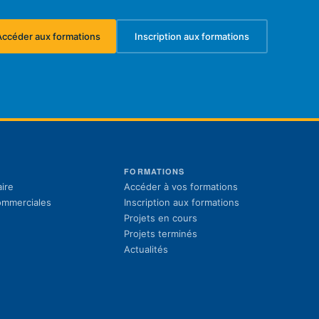
Accéder aux formations
Inscription aux formations
(s'ouvre dans un nouvel onglet)
(s'ouvre dans un nouvel ongl
S
FORMATIONS
(s'ouvre dans un 
ire
Accéder à vos formations
(s'ouvre dans un 
commerciales
Inscription aux formations
Projets en cours
Projets terminés
Actualités