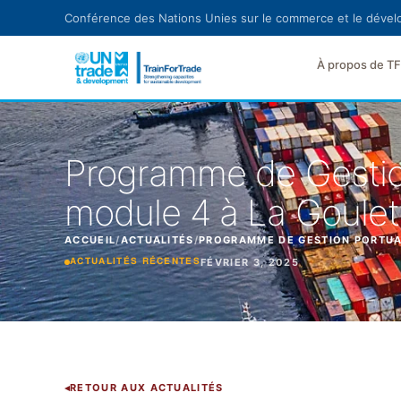
Aller au contenu principal
Conférence des Nations Unies sur le commerce et le déve
À propos de T
Programme de Gestion
module 4 à La Goulett
ACCUEIL
/
ACTUALITÉS
/
PROGRAMME DE GESTION PORTUAI
FÉVRIER 3, 2025
ACTUALITÉS RÉCENTES
RETOUR AUX ACTUALITÉS