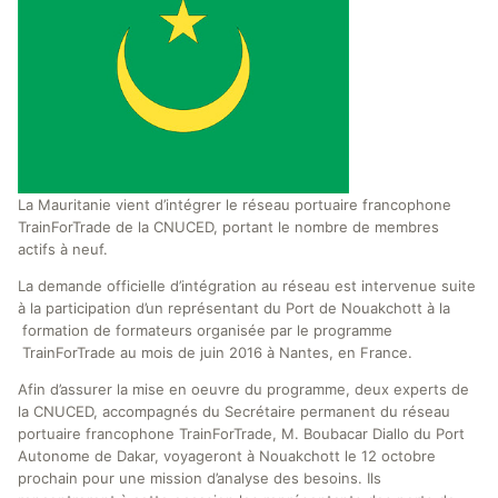
La Mauritanie vient d’intégrer le réseau portuaire francophone
TrainForTrade de la CNUCED, portant le nombre de membres
actifs à neuf.
La demande officielle d’intégration au réseau est intervenue suite
à la participation d’un représentant du Port de Nouakchott à la
formation de formateurs organisée par le programme
TrainForTrade au mois de juin 2016 à Nantes, en France.
Afin d’assurer la mise en oeuvre du programme, deux experts de
la CNUCED, accompagnés du Secrétaire permanent du réseau
portuaire francophone TrainForTrade, M. Boubacar Diallo du Port
Autonome de Dakar, voyageront à Nouakchott le 12 octobre
prochain pour une mission d’analyse des besoins. Ils