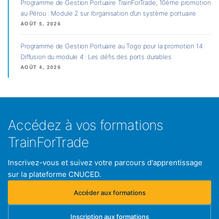
Programme de Gestion Portuaire TrainForTrade, 10ème promotion
au Pérou : Module 2 sur l’organisation d’un système portuaire
AOÛT 5, 2026
Programme de Gestion Portuaire au Togo pour la promotion 14 :
Diffusion du module 4 : Les défis des ports durables
AOÛT 4, 2026
Accédez à vos formations
TrainForTrade
Inscrivez-vous et suivez votre parcours d'apprentissage
sur la plateforme CNUCED.
Accéder aux formations
(s'ouvre dans un nouvel onglet)
Inscription aux formations