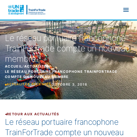
Aller au contenu principal
Le réseau portuaire francophone
TrainForTrade compte un nouveau
membre
ACCUEIL
/
ACTUALITÉS
/
LE RÉSEAU PORTUAIRE FRANCOPHONE TRAINFORTRADE
COMPTE UN NOUVEAU MEMBRE
OCTOBRE 3, 2016
ACTUALITÉS RÉCENTES
RETOUR AUX ACTUALITÉS
Le réseau portuaire francophone
TrainForTrade compte un nouveau