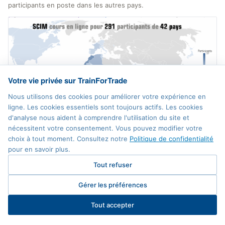
participants en poste dans les autres pays.
Votre vie privée sur TrainForTrade
Nous utilisons des cookies pour améliorer votre expérience en
ligne. Les cookies essentiels sont toujours actifs. Les cookies
d'analyse nous aident à comprendre l'utilisation du site et
nécessitent votre consentement. Vous pouvez modifier votre
choix à tout moment. Consultez notre
Politique de confidentialité
Cours en ligne TRAINFORTRADE « Statistiques du commerce
pour en savoir plus.
international de marchandises »
Tout refuser
Gérer les préférences
Tout accepter
Le cours en ligne se terminera par un Webinaire interactif ou les