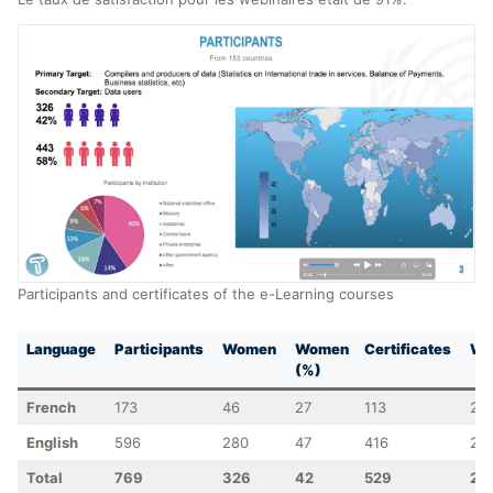
Participants and certificates of the e-Learning courses
Language
Participants
Women
Women
Certificates
Wo
(%)
French
173
46
27
113
28
English
596
280
47
416
20
Total
769
326
42
529
23