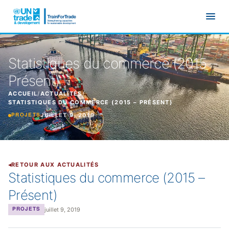
Aller au contenu principal
Statistiques du commerce (2015 –
Présent)
ACCUEIL
/
ACTUALITÉS
/
STATISTIQUES DU COMMERCE (2015 – PRÉSENT)
JUILLET 9, 2019
PROJETS
RETOUR AUX ACTUALITÉS
Statistiques du commerce (2015 –
Présent)
juillet 9, 2019
PROJETS