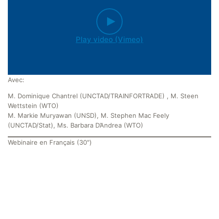
Play video (Vimeo)
Avec:
M. Dominique Chantrel (UNCTAD/TRAINFORTRADE) , M. Steen
Wettstein (WTO)
M. Markie Muryawan (UNSD), M. Stephen Mac Feely
(UNCTAD/Stat), Ms. Barbara D’Andrea (WTO)
Webinaire en Français (30″)