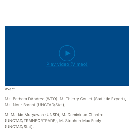
Play video (Vimeo)
Avec:
Ms. Barbara D’Andrea (WTO), M. Thierry Coulet (Statistic Expert),
Ms. Nour Barnat (UNCTAD/Stat),
M. Markie Muryawan (UNSD), M. Dominique Chantrel
(UNCTAD/TRAINFORTRADE), M. Stephen Mac Feely
(UNCTAD/Stat),