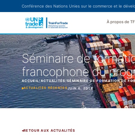
Aller au contenu principal
Conférence des Nations Unies sur le commerce et le déve
À propos de T
Séminaire de formatio
francophone du pro
ACCUEIL
/
ACTUALITÉS
/
SÉMINAIRE DE FORMATION DE F
JUIN 6, 2014
ACTUALITÉS RÉCENTES
RETOUR AUX ACTUALITÉS