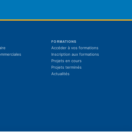
S
FORMATIONS
(s'ouvre dans un 
ire
Accéder à vos formations
(s'ouvre dans un 
commerciales
Inscription aux formations
Projets en cours
Projets terminés
Actualités