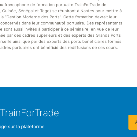
u francophone de formation portuaire TrainForTrade de
n, Guinée, Sénégal et Togo) se réuniront à Nantes pour mettre à
 la “Gestion Moderne des Ports”. Cette formation devrait leur
es concernés dans leur communauté portuaire. Des représentants
 sont aussi invités à participer à ce séminaire, en vue de leur
ée par des cadres supérieurs et des experts des Grands Ports
seille ainsi que par des experts des ports bénéficiaires formés
adres portuaires ont bénéficié des rediffusions de ces cours.
TrainForTrade
age sur la plateforme