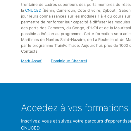
trentaine de cadres supérieurs des ports membres du résea
la
CNUCED
(Bénin, Cameroun, Côte d’Ivoire, Djibouti, Gabo
jour leurs connaissances sur les modules 1 à 4 du cours sur
permettre de renforcer leur capacité à diffuser les modul
des ports des Comores, du Congo, d’Haïti et de la Mauritanie
possible adhésion au programme. Cette formation sera anim
Maritimes de Nantes Saint-Nazaire, de La Rochelle et de Mar
par le programme TrainForTrade. Aujourd’hui, près de 1000 c
Contacts:
Mark Assaf
Dominique Chantrel
Accédez à vos formations 
Inscrivez-vous et suivez votre parcours d'apprentiss
CNUCED.