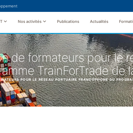
loppement
FT
Nos activités
Publications
Actualités
Format
n de formateurs pour le r
gramme TrainForTrade de
ORMATEURS POUR LE RÉSEAU PORTUAIRE FRANCOPHONE DU PROGR