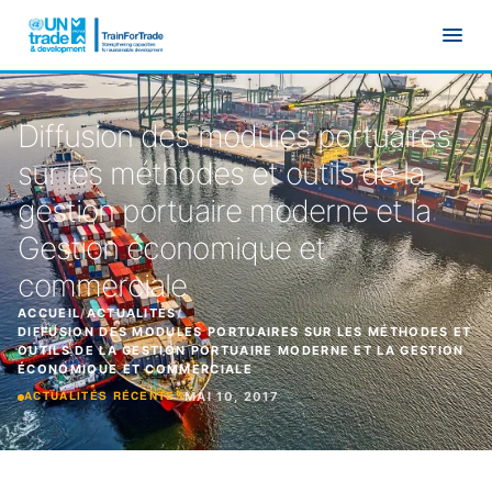
Aller au contenu principal
Diffusion des modules portuaires
sur les méthodes et outils de la
gestion portuaire moderne et la
Gestion économique et
commerciale
ACCUEIL
/
ACTUALITÉS
/
DIFFUSION DES MODULES PORTUAIRES SUR LES MÉTHODES ET
OUTILS DE LA GESTION PORTUAIRE MODERNE ET LA GESTION
ÉCONOMIQUE ET COMMERCIALE
MAI 10, 2017
ACTUALITÉS RÉCENTES