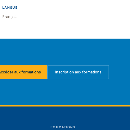
LANGUE
Français
Accéder aux formations
Inscription aux formations
(s'ouvre dans un nouvel onglet)
(s'ouvre dans un nouvel ongl
S
FORMATIONS