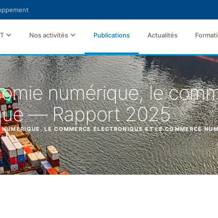
loppement
FT
Nos activités
Publications
Actualités
Format
onomie numérique, le comm
que — Rapport 2025
E NUMÉRIQUE, LE COMMERCE ÉLECTRONIQUE ET LE COMMERCE NU