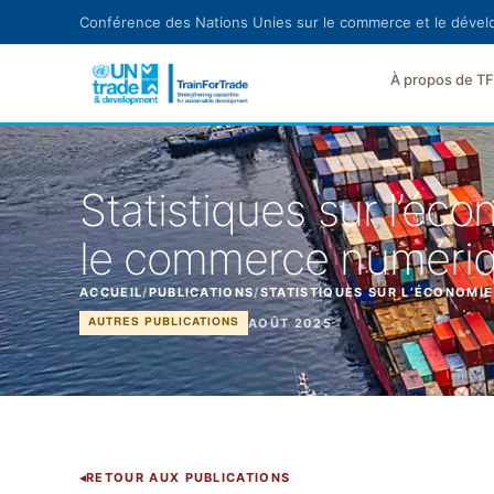
Aller au contenu principal
Conférence des Nations Unies sur le commerce et le déve
À propos de T
Statistiques sur l’éc
le commerce numéri
ACCUEIL
/
PUBLICATIONS
/
STATISTIQUES SUR L’ÉCONOMI
AOÛT 2025
AUTRES PUBLICATIONS
RETOUR AUX PUBLICATIONS