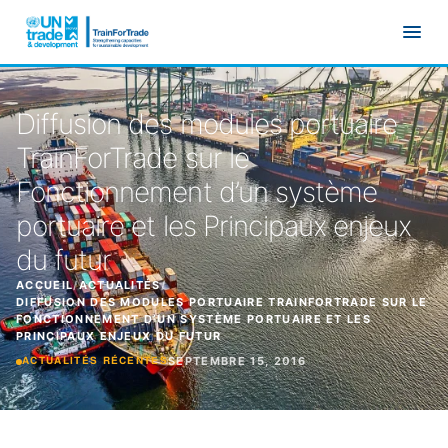
Aller au contenu principal
Diffusion des modules portuaire
TrainForTrade sur le
Fonctionnement d’un système
portuaire et les Principaux enjeux
du futur
ACCUEIL
/
ACTUALITÉS
/
DIFFUSION DES MODULES PORTUAIRE TRAINFORTRADE SUR LE
FONCTIONNEMENT D’UN SYSTÈME PORTUAIRE ET LES
PRINCIPAUX ENJEUX DU FUTUR
SEPTEMBRE 15, 2016
ACTUALITÉS RÉCENTES