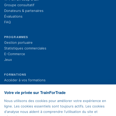
Groupe consultatif
Donateurs & partenaires
Évaluations
FAQ
PROGRAMMES
Gestion portuaire
Statistiques commerciales
E-Commerce
Jeux
FORMATIONS
(s'ouvre dans un nouvel onglet)
Accéder à vos formations
(s'ouvre dans un nouvel onglet)
Inscription aux formations
Projets en cours
Votre vie privée sur TrainForTrade
Projets terminés
Nous utilisons des cookies pour améliorer votre expérience en
Actualités
ligne. Les cookies essentiels sont toujours actifs. Les cookies
d'analyse nous aident à comprendre l'utilisation du site et