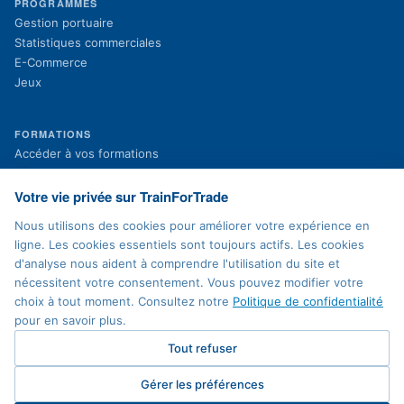
PROGRAMMES
Gestion portuaire
Statistiques commerciales
E-Commerce
Jeux
FORMATIONS
(s'ouvre dans un nouvel onglet)
Accéder à vos formations
(s'ouvre dans un nouvel onglet)
Inscription aux formations
Projets en cours
Votre vie privée sur TrainForTrade
Projets terminés
Nous utilisons des cookies pour améliorer votre expérience en
Actualités
ligne. Les cookies essentiels sont toujours actifs. Les cookies
d'analyse nous aident à comprendre l'utilisation du site et
nécessitent votre consentement. Vous pouvez modifier votre
MENTIONS LÉGALES
choix à tout moment. Consultez notre
Politique de confidentialité
Politique de confidentialité
pour en savoir plus.
Conditions d'utilisation
Accessibilité
Tout refuser
Plan du site
Contact
Gérer les préférences
Préférences cookies