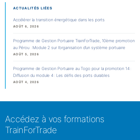
ACTUALITÉS LIÉES
Accélérer la transition énergétique dans les ports
AOÛT 6, 2026
Programme de Gestion Portuaire TrainForTrade, 10ème promotion
au Pérou : Module 2 sur l’organisation d’un système portuaire
AOÛT 5, 2026
Programme de Gestion Portuaire au Togo pour la promotion 14 :
Diffusion du module 4 : Les défis des ports durables
AOÛT 4, 2026
Accédez à vos formations
TrainForTrade