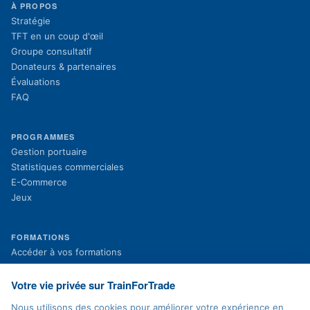
À PROPOS
Stratégie
TFT en un coup d'œil
Groupe consultatif
Donateurs & partenaires
Évaluations
FAQ
PROGRAMMES
Gestion portuaire
Statistiques commerciales
E-Commerce
Jeux
FORMATIONS
(s'ouvre dans un nouvel onglet)
Accéder à vos formations
(s'ouvre dans un nouvel onglet)
Inscription aux formations
Projets en cours
Votre vie privée sur TrainForTrade
Projets terminés
Nous utilisons des cookies pour améliorer votre expérience en