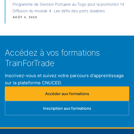
Programme de Gestion Portuaire au Togo pour la promotion 14 :
Diffusion du module 4 : Les défis des ports durables
AOÛT 4, 2026
Accédez à vos formations
TrainForTrade
Inscrivez-vous et suivez votre parcours d'apprentissage
sur la plateforme CNUCED.
Accéder aux formations
(s'ouvre dans un nouvel onglet)
Inscription aux formations
(s'ouvre dans un nouvel onglet)