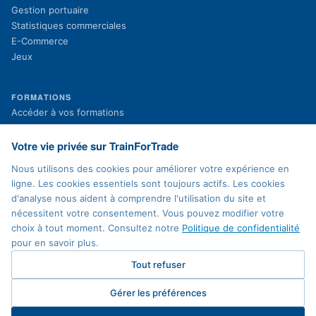
Gestion portuaire
Statistiques commerciales
E-Commerce
Jeux
FORMATIONS
(s'ouvre dans un nouvel onglet)
Accéder à vos formations
(s'ouvre dans un nouvel onglet)
Inscription aux formations
Projets en cours
Votre vie privée sur TrainForTrade
Projets terminés
Nous utilisons des cookies pour améliorer votre expérience en
Actualités
ligne. Les cookies essentiels sont toujours actifs. Les cookies
d'analyse nous aident à comprendre l'utilisation du site et
nécessitent votre consentement. Vous pouvez modifier votre
MENTIONS LÉGALES
choix à tout moment. Consultez notre
Politique de confidentialité
Politique de confidentialité
pour en savoir plus.
Conditions d'utilisation
Accessibilité
Tout refuser
Plan du site
Contact
Gérer les préférences
Préférences cookies