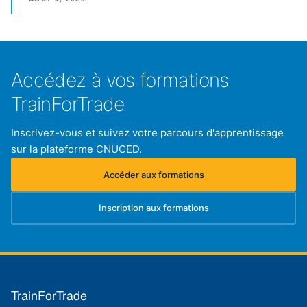
Accédez à vos formations
TrainForTrade
Inscrivez-vous et suivez votre parcours d'apprentissage
sur la plateforme CNUCED.
Accéder aux formations
(s'ouvre dans un nouvel onglet)
Inscription aux formations
(s'ouvre dans un nouvel onglet)
TrainForTrade