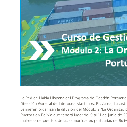
La Red de Habla Hispana del Programa de Gestión Portuaria 
Dirección General de Intereses Marítimos, Fluviales, Lacust
Jennefer, organizan la difusión del Módulo 2 “La Organizac
Puertos en Bolivia que tendrá lugar del 9 al 11 de junio de 
mujeres) de puertos de las comunidades portuarias de Boliv