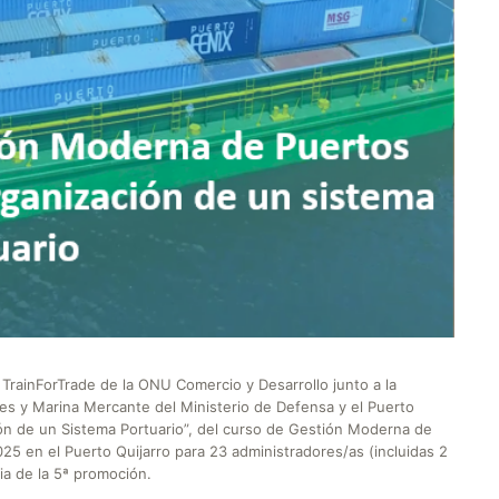
TrainForTrade de la ONU Comercio y Desarrollo junto a la
res y Marina Mercante del Ministerio de Defensa y el Puerto
ión de un Sistema Portuario”, del curso de Gestión Moderna de
2025 en el Puerto Quijarro para 23 administradores/as (incluidas 2
ia de la 5ª promoción.