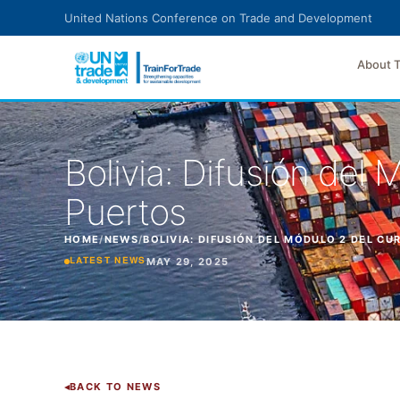
Skip to main content
United Nations Conference on Trade and Development
About 
Bolivia: Difusión del
Puertos
HOME
/
NEWS
/
BOLIVIA: DIFUSIÓN DEL MÓDULO 2 DEL C
MAY 29, 2025
LATEST NEWS
BACK TO NEWS