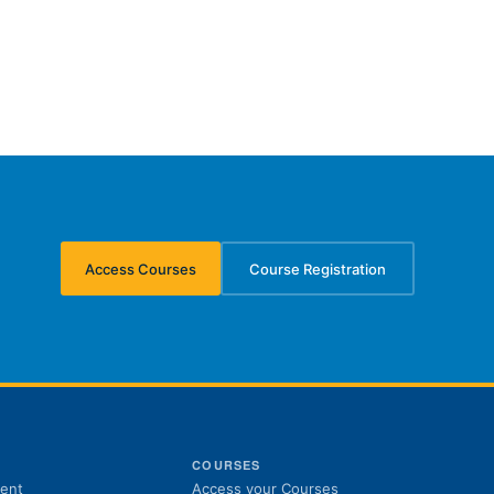
Access Courses
Course Registration
(opens in new tab)
(opens in new tab)
S
COURSES
(opens in new tab)
ent
Access your Courses