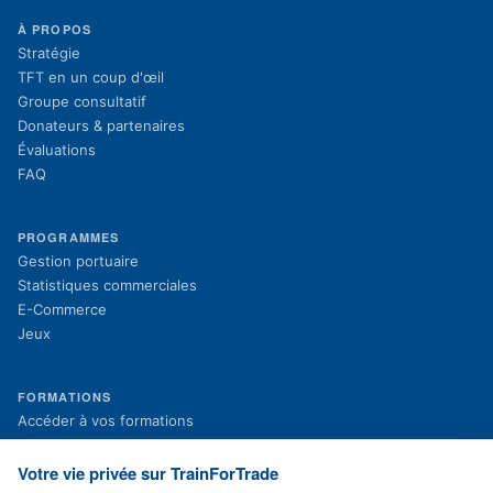
À PROPOS
Stratégie
TFT en un coup d'œil
Groupe consultatif
Donateurs & partenaires
Évaluations
FAQ
PROGRAMMES
Gestion portuaire
Statistiques commerciales
E-Commerce
Jeux
FORMATIONS
(s'ouvre dans un nouvel onglet)
Accéder à vos formations
(s'ouvre dans un nouvel onglet)
Inscription aux formations
Projets en cours
Votre vie privée sur TrainForTrade
Projets terminés