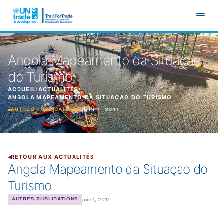
Aller au contenu principal
Angola Mapeamento da Situaçao
do Turismo
ACCUEIL
/
ACTUALITÉS
/
ANGOLA MAPEAMENTO DA SITUAÇAO DO TURISMO
JUIN 1, 2011
AUTRES PUBLICATIONS
RETOUR AUX ACTUALITÉS
Angola Mapeamento da Situaçao do
Turismo
juin 1, 2011
AUTRES PUBLICATIONS