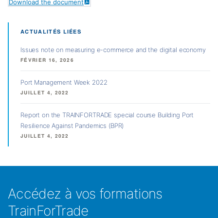
Download the document
ACTUALITÉS LIÉES
Issues note on measuring e-commerce and the digital economy
FÉVRIER 16, 2026
Port Management Week 2022
JUILLET 4, 2022
Report on the TRAINFORTRADE special course Building Port
Resilience Against Pandemics (BPR)
JUILLET 4, 2022
Accédez à vos formations
TrainForTrade