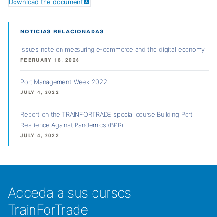
Download the document
NOTICIAS RELACIONADAS
Issues note on measuring e-commerce and the digital economy
FEBRUARY 16, 2026
Port Management Week 2022
JULY 4, 2022
Report on the TRAINFORTRADE special course Building Port
Resilience Against Pandemics (BPR)
JULY 4, 2022
Acceda a sus cursos
TrainForTrade