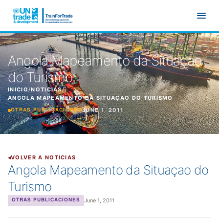
Ir al contenido principal
Angola Mapeamento da Situaçao
do Turismo
INICIO
/
NOTICIAS
/
ANGOLA MAPEAMENTO DA SITUAÇAO DO TURISMO
JUNE 1, 2011
OTRAS PUBLICACIONES
VOLVER A NOTICIAS
Angola Mapeamento da Situaçao do
Turismo
June 1, 2011
OTRAS PUBLICACIONES