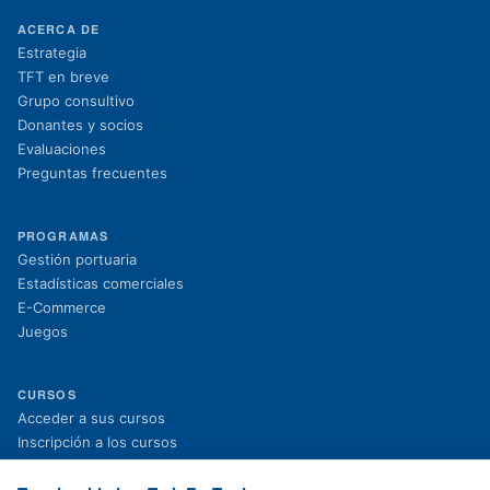
ACERCA DE
Estrategia
TFT en breve
Grupo consultivo
Donantes y socios
Evaluaciones
Preguntas frecuentes
PROGRAMAS
Gestión portuaria
Estadísticas comerciales
E-Commerce
Juegos
CURSOS
(se abre en una nueva pestaña)
Acceder a sus cursos
(se abre en una nueva pestaña)
Inscripción a los cursos
Proyectos en curso
Proyectos finalizados