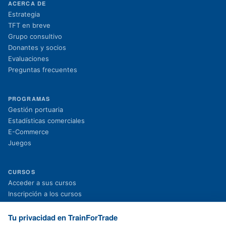
ACERCA DE
Estrategia
TFT en breve
Grupo consultivo
Donantes y socios
Evaluaciones
Preguntas frecuentes
PROGRAMAS
Gestión portuaria
Estadísticas comerciales
E-Commerce
Juegos
CURSOS
(se abre en una nueva pestaña)
Acceder a sus cursos
(se abre en una nueva pestaña)
Inscripción a los cursos
Proyectos en curso
Proyectos finalizados
Tu privacidad en TrainForTrade