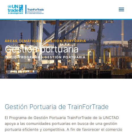
Ir al contenido principal
ÁREAS TEMÁTICAS / GESTIÓN PORTUARIA
Gestión portuaria
INICIO
/
PROGRAMAS
/
GESTIÓN PORTUARIA
Gestión Portuaria de TrainForTrade
El Programa de Gestión Portuaria TrainForTrade de la UNCTAD
apoya a las comunidades portuarias en busca de una gestión
portuaria eficiente y competitiva. A fin de favorecer el comercio