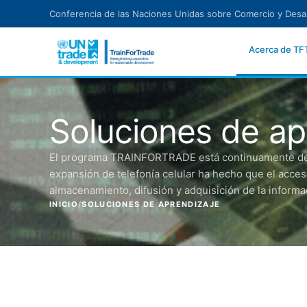
Ir al contenido principal
Conferencia de las Naciones Unidas sobre Comercio y Desar
Acerca de TF
Soluciones de ap
El programa TRAINFORTRADE está continuamente desa
expansión de telefonía celular ha hecho que el acceso
almacenamiento, difusión y adquisición de la informac
INICIO
/
SOLUCIONES DE APRENDIZAJE