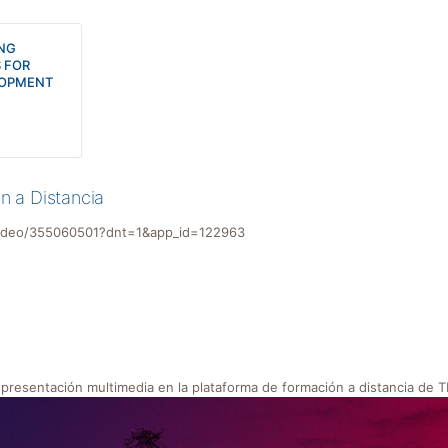
NG
 FOR
LOPMENT
n a Distancia
/video/355060501?dnt=1&app_id=122963
 presentación multimedia en la plataforma de formación a distancia d