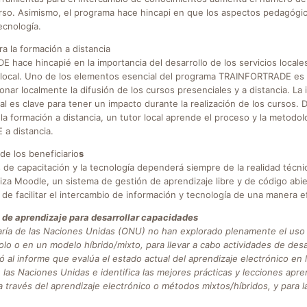
rso. Asimismo, el programa hace hincapi en que los aspectos pedagógic
ecnología.
a la formación a distancia
hace hincapié en la importancia del desarrollo de los servicios locales 
n local. Uno de los elementos esencial del programa TRAINFORTRADE es
tionar localmente la difusión de los cursos presenciales y a distancia. La
al es clave para tener un impacto durante la realización de los cursos. 
a formación a distancia, un tutor local aprende el proceso y la metodologí
a distancia.
de los beneficiario
s
de capacitación y la tecnología dependerá siempre de la realidad técnica
liza Moodle, un sistema de gestión de aprendizaje libre y de código abi
n de facilitar el intercambio de información y tecnología de una manera ef
de aprendizaje para desarrollar capacidades
aría de las Naciones Unidas (ONU) no han explorado plenamente el uso 
solo o en un modelo híbrido/mixto, para llevar a cabo actividades de des
l informe que evalúa el estado actual del aprendizaje electrónico en 
e las Naciones Unidas e identifica las mejores prácticas y lecciones apr
 través del aprendizaje electrónico o métodos mixtos/híbridos, y para l