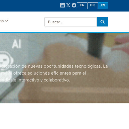
EN
FR
ES
LinkedIn
X (Twitter)
Facebook
ENGLISH
FRANÇAIS
ESPAÑOL
Buscar en el sitio
os
Enviar la bú
ploración de nuevas oportunidades tecnológicas. La
 móvil ofrece soluciones eficientes para el
ndizaje interactivo y colaborativo.