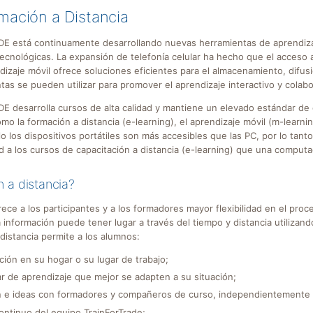
mación a Distancia
 está continuamente desarrollando nuevas herramientas de aprendizaj
cnológicas. La expansión de telefonía celular ha hecho que el acceso 
endizaje móvil ofrece soluciones eficientes para el almacenamiento, difusi
tas se pueden utilizar para promover el aprendizaje interactivo y colabo
desarrolla cursos de alta calidad y mantiene un elevado estándar de 
o la formación a distancia (e-learning), el aprendizaje móvil (m-learnin
 los dispositivos portátiles son más accesibles que las PC, por lo tanto
d a los cursos de capacitación a distancia (e-learning) que una computa
n a distancia?
rece a los participantes y a los formadores mayor flexibilidad en el proc
 información puede tener lugar a través del tiempo y distancia utilizand
distancia permite a los alumnos:
ación en su hogar o su lugar de trabajo;
ar de aprendizaje que mejor se adapten a su situación;
ón e ideas con formadores y compañeros de curso, independientemente 
ontinuo del equipo TrainForTrade;