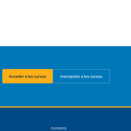
Acceder a los cursos
Inscripción a los cursos
(se abre en una nueva pestaña)
(se abre en una nueva pest
CURSOS