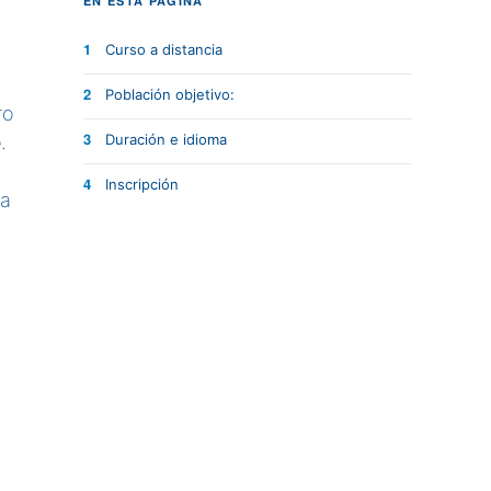
EN ESTA PÁGINA
Curso a distancia
1
Población objetivo:
2
ro
.
Duración e idioma
3
Inscripción
4
na