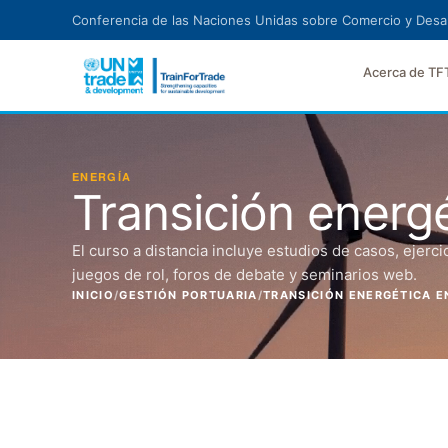
Ir al contenido principal
Conferencia de las Naciones Unidas sobre Comercio y Desar
Acerca de TF
ENERGÍA
Transición energé
El curso a distancia incluye estudios de casos, ejerc
juegos de rol, foros de debate y seminarios web.
INICIO
/
GESTIÓN PORTUARIA
/
TRANSICIÓN ENERGÉTICA E