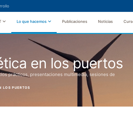
rollo
T
Lo que hacemos
Publicaciones
Noticias
Curs
tica en los puertos
icios prácticos, presentaciones multimedia, sesiones de
N LOS PUERTOS