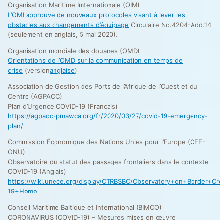
Organisation Maritime Imternationale (OIM)
L’OMI approuve de nouveaux protocoles visant à lever les
obstacles aux changements d’équipage
Circulaire No.4204-Add.14
(seulement en anglais, 5 mai 2020).
Organisation mondiale des douanes (OMD)
Orientations de l’OMD sur la communication en temps de
crise
(version
anglaise
)
Association de Gestion des Ports de l’Afrique de l’Ouest et du
Centre (AGPAOC)
Plan d’Urgence COVID-19 (Français)
https://agpaoc-pmawca.org/fr/2020/03/27/covid-19-emergency-
plan/
Commission Économique des Nations Unies pour l’Europe (CEE-
ONU)
Observatoire du statut des passages frontaliers dans le contexte
COVID-19 (Anglais)
https://wiki.unece.org/display/CTRBSBC/Observatory+on+Border+
19+Home
Conseil Maritime Baltique et International (BIMCO)
CORONAVIRUS (COVID-19) – Mesures mises en œuvre