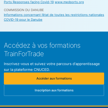
Ports Responses facing Covid-19
www.medports.org
COMMISSION DU DANUBE
Informations concernant l’état de toutes les restrictions nationales
COVID-19 pour le Danube
Accédez à vos formations
TrainForTrade
Inscrivez-vous et suivez votre parcours d'apprentissage
sur la plateforme CNUCED.
Accéder aux formations
(s'ouvre dans un nouvel onglet)
Inscription aux formations
(s'ouvre dans un nouvel onglet)