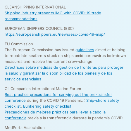
CLEANSHIPPING INTERNATIONAL
Shipping industry presents IMO with COVID-19 trade
recommendations
EUROPEAN SHIPPERS COUNCIL (ESC)
https://europeanshippers.eu/news/esc-covid-19-map/
EU Commission
The European Commission has issued
guidelines
aimed at helping
to repatriate seafarers stuck on ships amid coronavirus lock-down
measures and resolve the current crew-change
Directrices sobre medidas de gestión de fronteras para proteger
la salud y garantizar la disponibilidad de los bienes y de los
servicios esenciales
Oil Companies International Marine Forum
Best practice precautions for carrying out the pre-transfer
conference
during the COVID 19 Pandemic :
Ship-shore safety
checklist
,
Bunkering safety checklist
Precauciones de mejores prácticas para llevar a cabo la
conferencia
previa a la transferencia durante la pandemia COVID
MedPorts Association