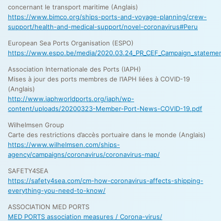
concernant le transport maritime (Anglais)
https://www.bimco.org/ships-ports-and-voyage-planning/crew-
support/health-and-medical-support/novel-coronavirus#Peru
European Sea Ports Organisation (ESPO)
https://www.espo.be/media/2020.03.24_PR_CEF_Campaign_stateme
Association Internationale des Ports (IAPH)
Mises à jour des ports membres de l’IAPH liées à COVID-19
(Anglais)
http://www.iaphworldports.org/iaph/wp-
content/uploads/20200323-Member-Port-News-COVID-19.pdf
Wilhelmsen Group
Carte des restrictions d’accès portuaire dans le monde (Anglais)
https://www.wilhelmsen.com/ships-
agency/campaigns/coronavirus/coronavirus-map/
SAFETY4SEA
https://safety4sea.com/cm-how-coronavirus-affects-shipping-
everything-you-need-to-know/
ASSOCIATION MED PORTS
MED PORTS association measures / Corona-virus/