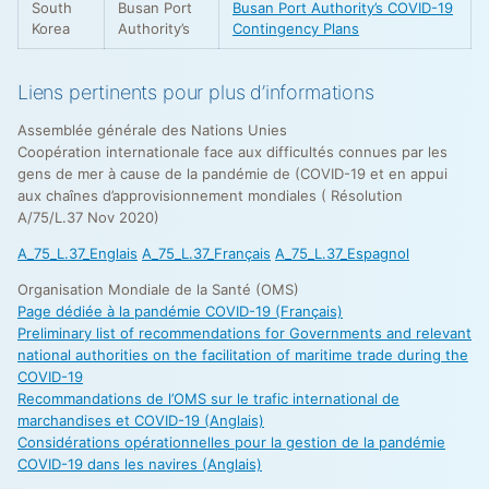
South
Busan Port
Busan Port Authority’s COVID-19
Korea
Authority’s
Contingency Plans
Liens pertinents pour plus d’informations
Assemblée générale des Nations Unies
Coopération internationale face aux difficultés connues par les
gens de mer à cause de la pandémie de (COVID-19 et en appui
aux chaînes d’approvisionnement mondiales ( Résolution
A/75/L.37 Nov 2020)
A_75_L.37_Englais
A_75_L.37_Français
A_75_L.37_Espagnol
Organisation Mondiale de la Santé (OMS)
Page dédiée à la pandémie COVID-19 (Français)
Preliminary list of recommendations for Governments and relevant
national authorities on the facilitation of maritime trade during the
COVID-19
Recommandations de l’OMS sur le trafic international de
marchandises et COVID-19 (Anglais)
Considérations opérationnelles pour la gestion de la pandémie
COVID-19 dans les navires (Anglais)