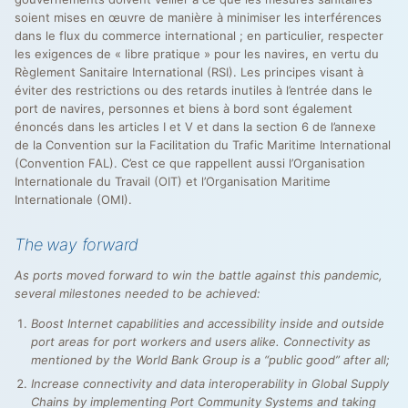
soient mises en œuvre de manière à minimiser les interférences
dans le flux du commerce international ; en particulier, respecter
les exigences de « libre pratique » pour les navires, en vertu du
Règlement Sanitaire International (RSI). Les principes visant à
éviter des restrictions ou des retards inutiles à l’entrée dans le
port de navires, personnes et biens à bord sont également
énoncés dans les articles I et V et dans la section 6 de l’annexe
de la Convention sur la Facilitation du Trafic Maritime International
(Convention FAL). C’est ce que rappellent aussi l’Organisation
Internationale du Travail (OIT) et l’Organisation Maritime
Internationale (OMI).
The way forward
As ports moved forward to win the battle against this pandemic,
several milestones needed to be achieved:
Boost Internet capabilities and accessibility inside and outside
port areas for port workers and users alike. Connectivity as
mentioned by the World Bank Group is a “public good” after all;
Increase connectivity and data interoperability in Global Supply
Chains by implementing Port Community Systems and taking