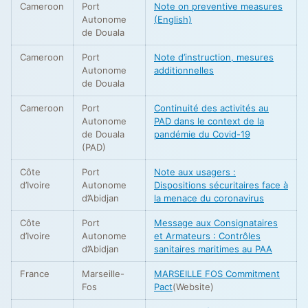
Cameroon
Port
Note on preventive measures
Autonome
(English)
de Douala
Cameroon
Port
Note d’instruction, mesures
Autonome
additionnelles
de Douala
Cameroon
Port
Continuité des activités au
Autonome
PAD dans le context de la
de Douala
pandémie du Covid-19
(PAD)
Côte
Port
Note aux usagers :
d’Ivoire
Autonome
Dispositions sécuritaires face à
d’Abidjan
la menace du coronavirus
Côte
Port
Message aux Consignataires
d’Ivoire
Autonome
et Armateurs : Contrôles
d’Abidjan
sanitaires maritimes au PAA
France
Marseille-
MARSEILLE FOS Commitment
Fos
Pact
(Website)