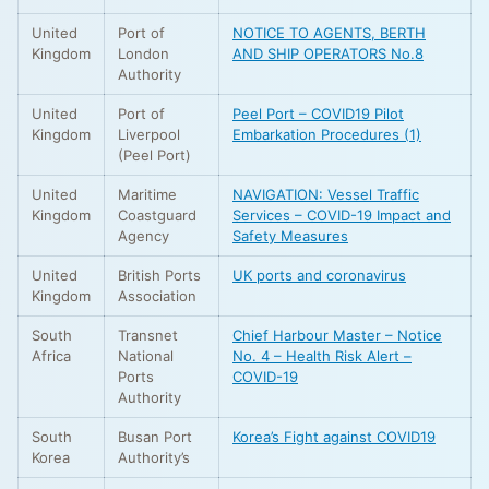
United
Port of
NOTICE TO AGENTS, BERTH
Kingdom
London
AND SHIP OPERATORS No.8
Authority
United
Port of
Peel Port – COVID19 Pilot
Kingdom
Liverpool
Embarkation Procedures (1)
(Peel Port)
United
Maritime
NAVIGATION: Vessel Traffic
Kingdom
Coastguard
Services – COVID-19 Impact and
Agency
Safety Measures
United
British Ports
UK ports and coronavirus
Kingdom
Association
South
Transnet
Chief Harbour Master – Notice
Africa
National
No. 4 – Health Risk Alert –
Ports
COVID-19
Authority
South
Busan Port
Korea’s Fight against COVID19
Korea
Authority’s