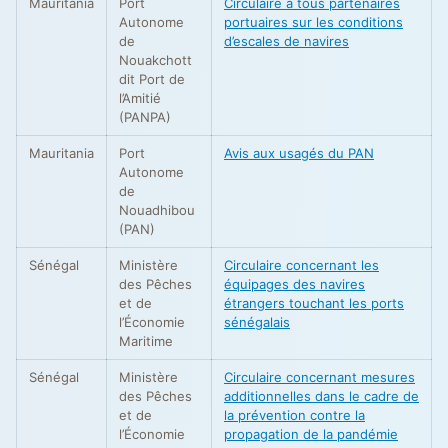
Mauritania
Port
Circulaire à tous partenaires
Autonome
portuaires sur les conditions
de
d’escales de navires
Nouakchott
dit Port de
l’Amitié
(PANPA)
Mauritania
Port
Avis aux usagés du PAN
Autonome
de
Nouadhibou
(PAN)
Sénégal
Ministère
Circulaire concernant les
des Pêches
équipages des navires
et de
étrangers touchant les ports
l’Économie
sénégalais
Maritime
Sénégal
Ministère
Circulaire concernant mesures
des Pêches
additionnelles dans le cadre de
et de
la prévention contre la
l’Économie
propagation de la pandémie