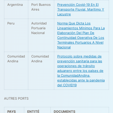
Argentina
Port Buenos
Prevención Covid-19 En El
Aires
Transporte Fluvial, Marítimo Y
Lacustre
Peru
Autoridad
Norma Que Dicta Los
Portuaria
Lineamientos Minimos Para La
Nacional
Elaboración Del Plan De
Continuidad Operativa De Los
Terminales Portuarios A Nivel
Nacional
Comunidad
Comunidad
Protocolo sobre medidas de
Andina
Andina
prevención sanitaria para las
operaciones de tránsito
aduanero entre los países de
la ComunidadAndina,
establecidas ante la pandemia
del COVID19
AUTRES PORTS
PAYS
ENTITÉ
DOCUMENTS