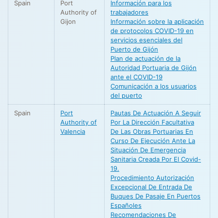
Spain
Port
Información para los
Authority of
trabajadores
Gijon
Información sobre la aplicación
de protocolos COVID-19 en
servicios esenciales del
Puerto de Gijón
Plan de actuación de la
Autoridad Portuaria de Gijón
ante el COVID-19
Comunicación a los usuarios
del puerto
Spain
Port
Pautas De Actuación A Seguir
Authority of
Por La Dirección Facultativa
Valencia
De Las Obras Portuarias En
Curso De Ejecución Ante La
Situación De Emergencia
Sanitaria Creada Por El Covid-
19.
Procedimiento Autorización
Excepcional De Entrada De
Buques De Pasaje En Puertos
Españoles
Recomendaciones De