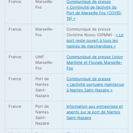
France
Marseille-
Communiqué de presse
Fos
« Continuité de l’activité du
Port de Marseille Fos (COVID-
19) »
France
Marseille-
Communiqué de presse
Fos
Christine Rosso (GPMM) :
« Le
port reste ouvert à tous les
navires de marchandises »
France
UMF
Communiqué de presse Union
Marseille-
Maritime et Fluviale Marseille-
Fos
Fos
France
Port de
Communiqué de presse
Nantes
« L’activité portuaire maintenue
Saint-
à Nantes Saint-Nazaire »
Nazaire
France
Port de
Information aux entreprises et
Nantes
agents sur le port de Nantes
Saint-
Saint-Nazaire
Nazaire