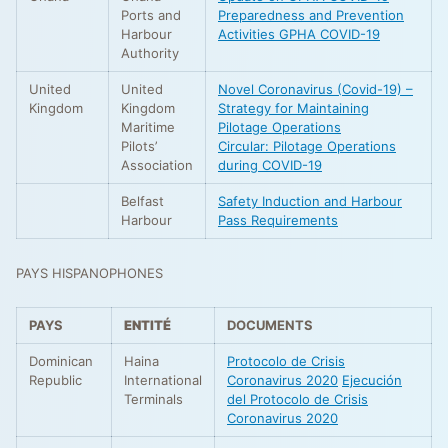
Ports and
Preparedness and Prevention
Harbour
Activities GPHA COVID-19
Authority
United
United
Novel Coronavirus (Covid-19) –
Kingdom
Kingdom
Strategy for Maintaining
Maritime
Pilotage Operations
Pilots’
Circular: Pilotage Operations
Association
during COVID-19
Belfast
Safety Induction and Harbour
Harbour
Pass Requirements
PAYS HISPANOPHONES
PAYS
ENTITÉ
DOCUMENTS
Dominican
Haina
Protocolo de Crisis
Republic
International
Coronavirus 2020
Ejecución
Terminals
del Protocolo de Crisis
Coronavirus 2020