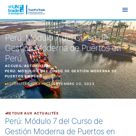
Aller au contenu principal
Perú: Módulo 7 del Curso de
Gestión Moderna de Puertos en
Perú
ACCUEIL
/
ACTUALITÉS
/
PERÚ: MÓDULO 7 DEL CURSO DE GESTIÓN MODERNA DE
PUERTOS EN PERÚ
SEPTEMBRE 20, 2023
ACTUALITÉS RÉCENTES
RETOUR AUX ACTUALITÉS
Perú: Módulo 7 del Curso de
Gestión Moderna de Puertos en