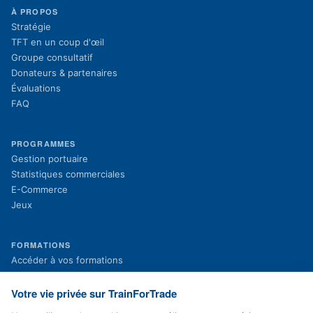
À PROPOS
Stratégie
TFT en un coup d'œil
Groupe consultatif
Donateurs & partenaires
Évaluations
FAQ
PROGRAMMES
Gestion portuaire
Statistiques commerciales
E-Commerce
Jeux
FORMATIONS
(s'ouvre dans un nouvel onglet)
Accéder à vos formations
(s'ouvre dans un nouvel onglet)
Inscription aux formations
Projets en cours
Votre vie privée sur TrainForTrade
Projets terminés