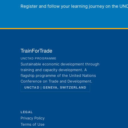
Register and follow your learning journey on the UN
TrainForTrade
UNCTAD PROGRAMME
Sustainable economic development through
training and capacity development. A
flagship programme of the United Nations
Conference on Trade and Development.
UNCTAD | GENEVA, SWITZERLAND
LEGAL
Privacy Policy
Terms of Use