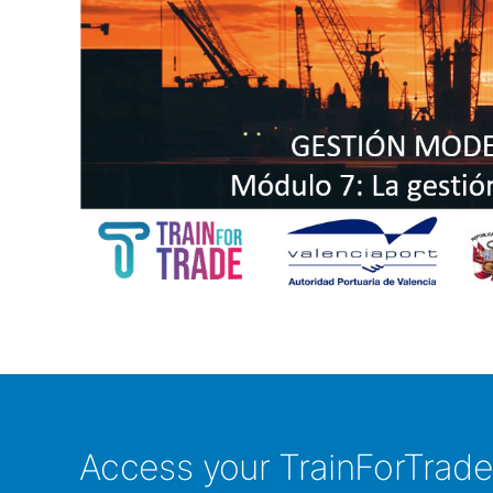
Access your TrainForTrad