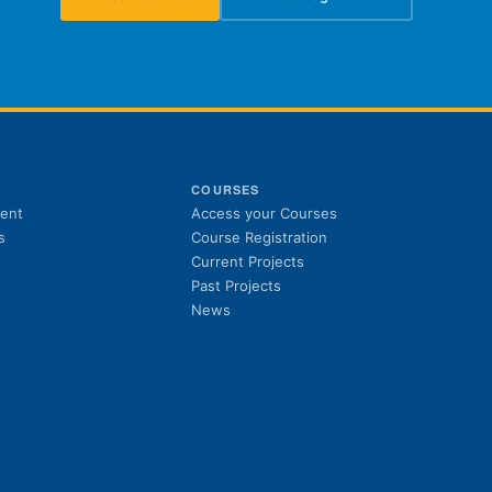
(opens in new tab)
(opens in new tab)
S
COURSES
(opens in new tab)
ent
Access your Courses
(opens in new tab)
s
Course Registration
Current Projects
Past Projects
News