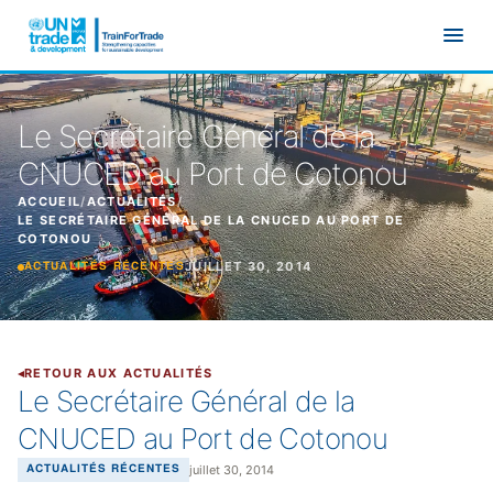
Aller au contenu principal
Le Secrétaire Général de la
CNUCED au Port de Cotonou
ACCUEIL
/
ACTUALITÉS
/
LE SECRÉTAIRE GÉNÉRAL DE LA CNUCED AU PORT DE
COTONOU
JUILLET 30, 2014
ACTUALITÉS RÉCENTES
RETOUR AUX ACTUALITÉS
Le Secrétaire Général de la
CNUCED au Port de Cotonou
juillet 30, 2014
ACTUALITÉS RÉCENTES