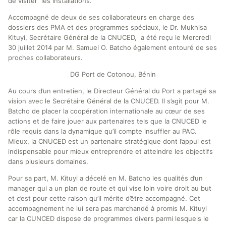
de visiter les installations.
Accompagné de deux de ses collaborateurs en charge des
dossiers des PMA et des programmes spéciaux, le Dr. Mukhisa
Kituyi, Secrétaire Général de la CNUCED, a été reçu le Mercredi
30 juillet 2014 par M. Samuel O. Batcho également entouré de ses
proches collaborateurs.
DG Port de Cotonou, Bénin
Au cours d’un entretien, le Directeur Général du Port a partagé sa
vision avec le Secrétaire Général de la CNUCED. Il s’agit pour M.
Batcho de placer la coopération internationale au cœur de ses
actions et de faire jouer aux partenaires tels que la CNUCED le
rôle requis dans la dynamique qu’il compte insuffler au PAC.
Mieux, la CNUCED est un partenaire stratégique dont l’appui est
indispensable pour mieux entreprendre et atteindre les objectifs
dans plusieurs domaines.
Pour sa part, M. Kituyi a décelé en M. Batcho les qualités d’un
manager qui a un plan de route et qui vise loin voire droit au but
et c’est pour cette raison qu’il mérite d’être accompagné. Cet
accompagnement ne lui sera pas marchandé à promis M. Kituyi
car la CUNCED dispose de programmes divers parmi lesquels le