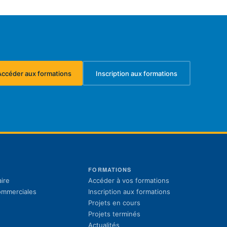
Accéder aux formations
Inscription aux formations
(s'ouvre dans un nouvel onglet)
(s'ouvre dans un nouvel ongl
S
FORMATIONS
(s'ouvre dans un 
ire
Accéder à vos formations
(s'ouvre dans un 
commerciales
Inscription aux formations
Projets en cours
Projets terminés
Actualités