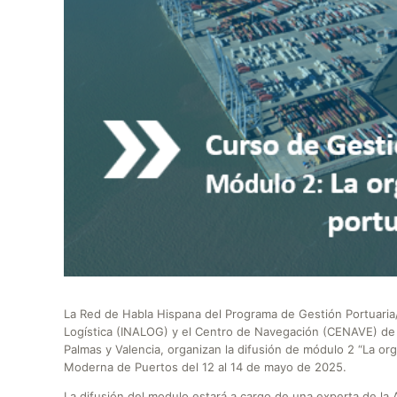
La Red de Habla Hispana del Programa de Gestión Portuaria/
Logística (INALOG) y el Centro de Navegación (CENAVE) de 
Palmas y Valencia, organizan la difusión de módulo 2 “La or
Moderna de Puertos del 12 al 14 de mayo de 2025.
La difusión del modulo estará a cargo de una experta de la