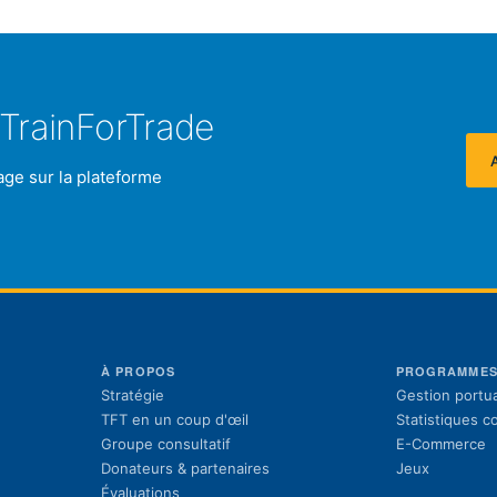
TrainForTrade
age sur la plateforme
À PROPOS
PROGRAMME
Stratégie
Gestion portua
TFT en un coup d'œil
Statistiques 
Groupe consultatif
E-Commerce
Donateurs & partenaires
Jeux
Évaluations