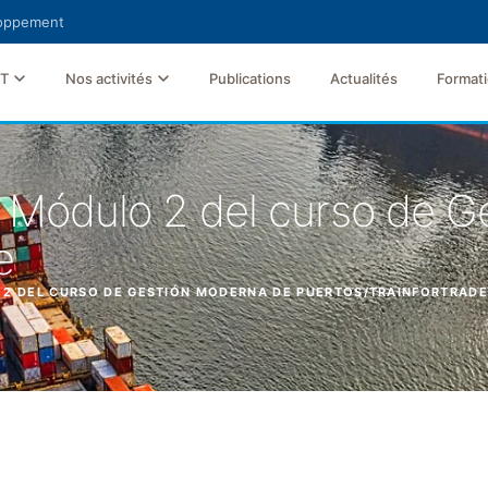
loppement
FT
Nos activités
Publications
Actualités
Format
l Módulo 2 del curso de 
e
 2 DEL CURSO DE GESTIÓN MODERNA DE PUERTOS/TRAINFORTRADE