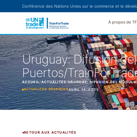
Aller au contenu principal
Conférence des Nations Unies sur le commerce et le déve
À propos de T
Uruguay: Difusión de
Puertos/TrainForTrad
ACCUEIL
/
ACTUALITÉS
/
URUGUAY: DIFUSIÓN DEL MÓDULO
AVRIL 14, 2025
ACTUALITÉS RÉCENTES
RETOUR AUX ACTUALITÉS