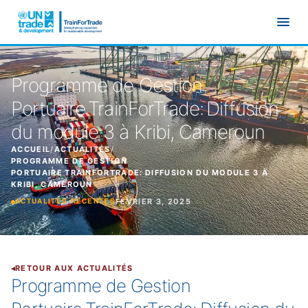
Aller au contenu principal
Programme de Gestion
Portuaire TrainForTrade: Diffusion
du module 3 à Kribi, Cameroun
ACCUEIL
/
ACTUALITÉS
/
PROGRAMME DE GESTION
PORTUAIRE TRAINFORTRADE: DIFFUSION DU MODULE 3 À
KRIBI, CAMEROUN
FÉVRIER 3, 2025
ACTUALITÉS RÉCENTES
RETOUR AUX ACTUALITÉS
Programme de Gestion