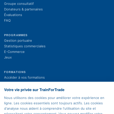
Groupe consultatif
Donateurs & partenaires
Évaluations
FAQ
PROGRAMMES
Gestion portuaire
Statistiques commerciales
E-Commerce
Jeux
FORMATIONS
(s'ouvre dans un nouvel onglet)
Accéder à vos formations
(s'ouvre dans un nouvel onglet)
Inscription aux formations
Projets en cours
Votre vie privée sur TrainForTrade
Projets terminés
Nous utilisons des cookies pour améliorer votre expérience en
Actualités
ligne. Les cookies essentiels sont toujours actifs. Les cookies
d'analyse nous aident à comprendre l'utilisation du site et
nécessitent votre consentement. Vous pouvez modifier votre