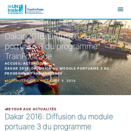
Aller au contenu principal
Dakar 2016: Diffusion du module
portuaire 3 du programme
TrainForTrade
ACCUEIL
/
ACTUALITÉS
/
DAKAR 2016: DIFFUSION DU MODULE PORTUAIRE 3 DU
PROGRAMME TRAINFORTRADE
AOÛT 5, 2016
ACTUALITÉS RÉCENTES
RETOUR AUX ACTUALITÉS
Dakar 2016: Diffusion du module
portuaire 3 du programme