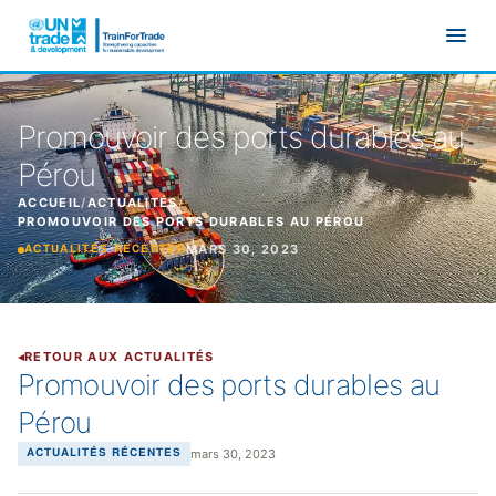
Aller au contenu principal
Promouvoir des ports durables au
Pérou
ACCUEIL
/
ACTUALITÉS
/
PROMOUVOIR DES PORTS DURABLES AU PÉROU
MARS 30, 2023
ACTUALITÉS RÉCENTES
RETOUR AUX ACTUALITÉS
Promouvoir des ports durables au
Pérou
mars 30, 2023
ACTUALITÉS RÉCENTES