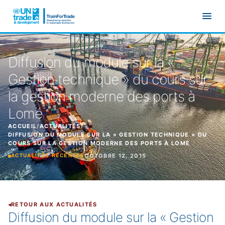
Aller au contenu principal
Diffusion du module sur la «
Gestion technique » du cours sur
la gestion moderne des ports à
Lomé
ACCUEIL
/
ACTUALITÉS
/
DIFFUSION DU MODULE SUR LA « GESTION TECHNIQUE » DU
COURS SUR LA GESTION MODERNE DES PORTS À LOMÉ
OCTOBRE 12, 2015
ACTUALITÉS RÉCENTES
RETOUR AUX ACTUALITÉS
Diffusion du module sur la « Gestion