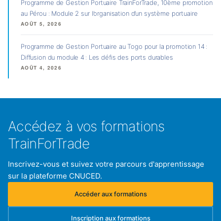
Programme de Gestion Portuaire TrainForTrade, 10ème promotion
au Pérou : Module 2 sur l’organisation d’un système portuaire
AOÛT 5, 2026
Programme de Gestion Portuaire au Togo pour la promotion 14 :
Diffusion du module 4 : Les défis des ports durables
AOÛT 4, 2026
Accédez à vos formations
TrainForTrade
Inscrivez-vous et suivez votre parcours d'apprentissage
sur la plateforme CNUCED.
Accéder aux formations
(s'ouvre dans un nouvel onglet)
Inscription aux formations