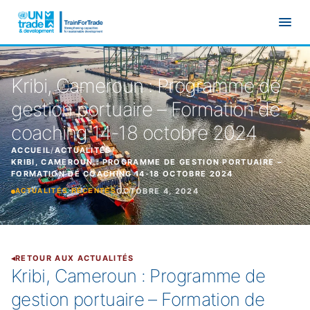
Aller au contenu principal
Kribi, Cameroun : Programme de
gestion portuaire – Formation de
coaching 14-18 octobre 2024
ACCUEIL
/
ACTUALITÉS
/
KRIBI, CAMEROUN : PROGRAMME DE GESTION PORTUAIRE –
FORMATION DE COACHING 14-18 OCTOBRE 2024
OCTOBRE 4, 2024
ACTUALITÉS RÉCENTES
RETOUR AUX ACTUALITÉS
Kribi, Cameroun : Programme de
gestion portuaire – Formation de