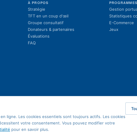
À PROPOS
PROGRAMME
Stratégie
Gestion portua
TFT en un coup d'œil
Statistiques 
Groupe consultatif
E-Commerce
Donateurs & partenaires
Jeux
Évaluations
FAQ
To
en ligne. Les cookies essentiels sont toujours actifs. Les cookies
 nécessitent votre consentement. Vous pouvez modifier votre
ialité
pour en savoir plus.