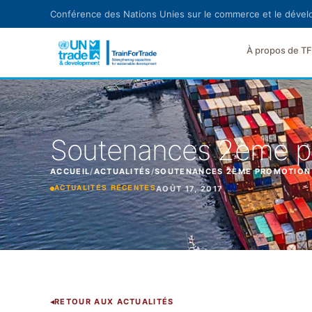
Aller au contenu principal
Conférence des Nations Unies sur le commerce et le déve
À propos de T
Soutenances 2ème pro
ACCUEIL
/
ACTUALITÉS
/
SOUTENANCES 2ÈME PROMOTION D
AOÛT 17, 2017
ACTUALITÉS RÉCENTES
RETOUR AUX ACTUALITÉS