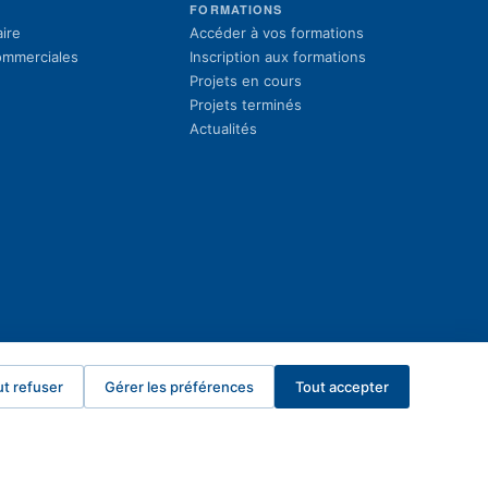
S
FORMATIONS
(s'ouvre dans un 
ire
Accéder à vos formations
(s'ouvre dans un 
commerciales
Inscription aux formations
Projets en cours
Projets terminés
Actualités
ut refuser
Gérer les préférences
Tout accepter