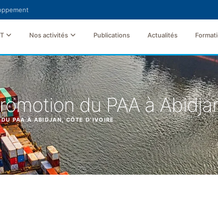
loppement
FT
Nos activités
Publications
Actualités
Format
motion du PAA à Abidjan,
U PAA À ABIDJAN, CÔTE D’IVOIRE