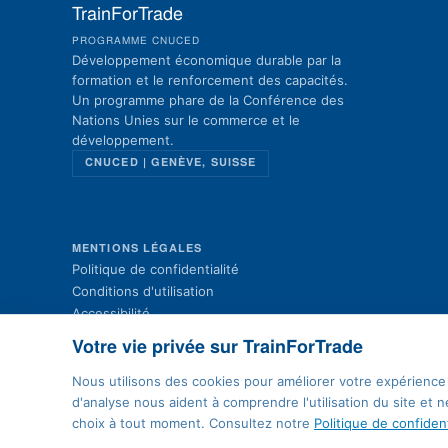
TrainForTrade
PROGRAMME CNUCED
Développement économique durable par la
formation et le renforcement des capacités.
Un programme phare de la Conférence des
Nations Unies sur le commerce et le
développement.
CNUCED | GENÈVE, SUISSE
MENTIONS LÉGALES
Politique de confidentialité
Conditions d'utilisation
Accessibilité
Plan du site
Votre vie privée sur TrainForTrade
Contact
Préférences cookies
Nous utilisons des cookies pour améliorer votre expérience 
d'analyse nous aident à comprendre l'utilisation du site et
choix à tout moment. Consultez notre
Politique de confident