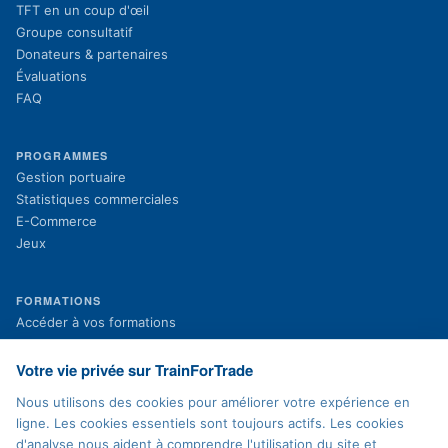
TFT en un coup d'œil
Groupe consultatif
Donateurs & partenaires
Évaluations
FAQ
PROGRAMMES
Gestion portuaire
Statistiques commerciales
E-Commerce
Jeux
FORMATIONS
(s'ouvre dans un nouvel onglet)
Accéder à vos formations
(s'ouvre dans un nouvel onglet)
Inscription aux formations
Projets en cours
Votre vie privée sur TrainForTrade
Projets terminés
Nous utilisons des cookies pour améliorer votre expérience en
Actualités
ligne. Les cookies essentiels sont toujours actifs. Les cookies
d'analyse nous aident à comprendre l'utilisation du site et