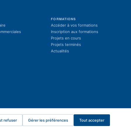
S
FORMATIONS
(s'ouvre dans un 
ire
Accéder à vos formations
(s'ouvre dans un 
commerciales
Inscription aux formations
Projets en cours
Projets terminés
Actualités
ut refuser
Gérer les préférences
Tout accepter