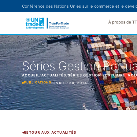
Aller au contenu principal
Conférence des Nations Unies sur le commerce et le déve
À propos de T
Séries Gestion Portua
ACCUEIL
/
ACTUALITÉS
/
SÉRIES GESTION PORTUAIRE, VOL
FÉVRIER 28, 2014
PUBLICATIONS
RETOUR AUX ACTUALITÉS