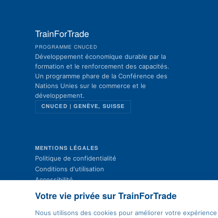
TrainForTrade
PROGRAMME CNUCED
Développement économique durable par la
formation et le renforcement des capacités.
Un programme phare de la Conférence des
Nations Unies sur le commerce et le
développement.
CNUCED | GENÈVE, SUISSE
MENTIONS LÉGALES
Politique de confidentialité
Conditions d'utilisation
Accessibilité
Plan du site
Votre vie privée sur TrainForTrade
Contact
Préférences cookies
Nous utilisons des cookies pour améliorer votre expérience 