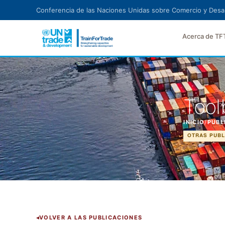
Ir al contenido principal
Conferencia de las Naciones Unidas sobre Comercio y Desar
Acerca de TF
Tool
INICIO
/
PUBL
OTRAS PUBL
VOLVER A LAS PUBLICACIONES