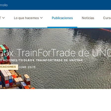
rollo
T
Lo que hacemos
Publicaciones
Noticias
Curs
box TrainForTrade de U
ICACIONES
/
TOOLBOX TRAINFORTRADE DE UNCTAD
JUNE 2015
ICACIONES