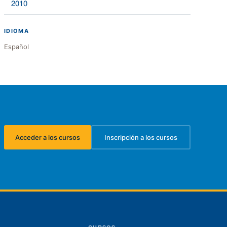
2010
IDIOMA
Español
Acceder a los cursos
Inscripción a los cursos
(se abre en una nueva pestaña)
(se abre en una nueva pest