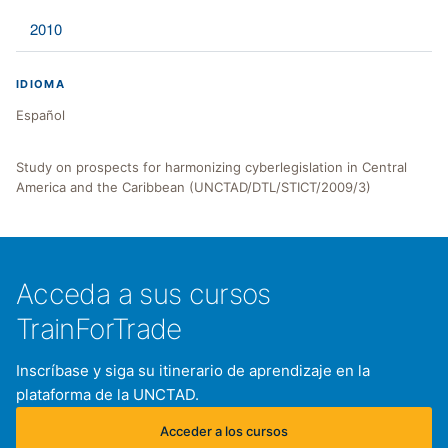
2010
IDIOMA
Español
Study on prospects for harmonizing cyberlegislation in Central
America and the Caribbean (UNCTAD/DTL/STICT/2009/3)
Acceda a sus cursos
TrainForTrade
Inscríbase y siga su itinerario de aprendizaje en la
plataforma de la UNCTAD.
Acceder a los cursos
(se abre en una nueva pestaña)