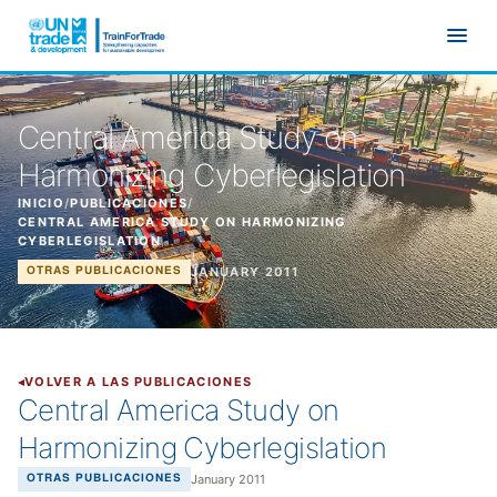
Ir al contenido principal
Central America Study on
Harmonizing Cyberlegislation
INICIO
/
PUBLICACIONES
/
CENTRAL AMERICA STUDY ON HARMONIZING
CYBERLEGISLATION
JANUARY 2011
OTRAS PUBLICACIONES
VOLVER A LAS PUBLICACIONES
Central America Study on
Harmonizing Cyberlegislation
January 2011
OTRAS PUBLICACIONES