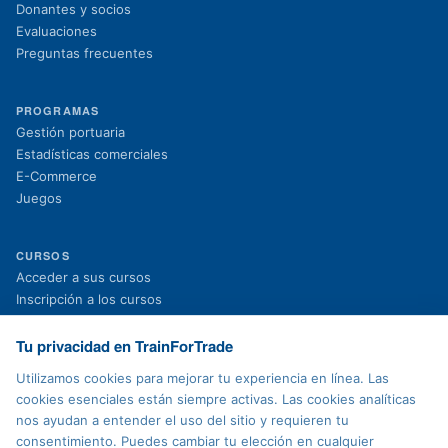
Donantes y socios
Evaluaciones
Preguntas frecuentes
PROGRAMAS
Gestión portuaria
Estadísticas comerciales
E-Commerce
Juegos
CURSOS
(se abre en una nueva pestaña)
Acceder a sus cursos
(se abre en una nueva pestaña)
Inscripción a los cursos
Proyectos en curso
Proyectos finalizados
Tu privacidad en TrainForTrade
Noticias
Utilizamos cookies para mejorar tu experiencia en línea. Las
cookies esenciales están siempre activas. Las cookies analíticas
nos ayudan a entender el uso del sitio y requieren tu
AVISO LEGAL
consentimiento. Puedes cambiar tu elección en cualquier
Política de privacidad