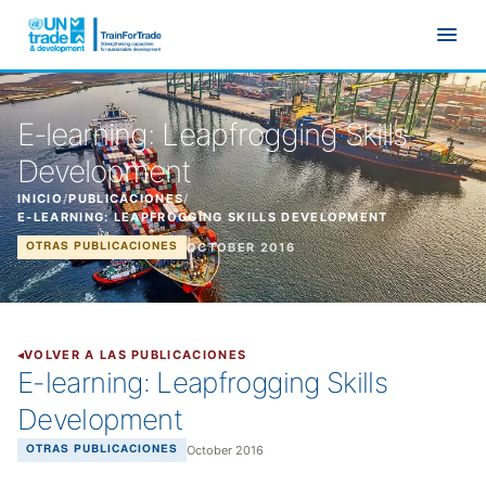
Ir al contenido principal
E-learning: Leapfrogging Skills
Development
INICIO
/
PUBLICACIONES
/
E-LEARNING: LEAPFROGGING SKILLS DEVELOPMENT
OCTOBER 2016
OTRAS PUBLICACIONES
VOLVER A LAS PUBLICACIONES
E-learning: Leapfrogging Skills
Development
October 2016
OTRAS PUBLICACIONES