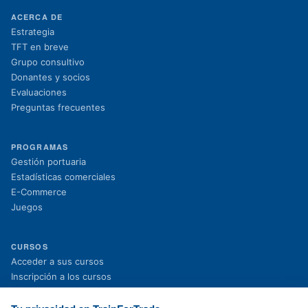
ACERCA DE
Estrategia
TFT en breve
Grupo consultivo
Donantes y socios
Evaluaciones
Preguntas frecuentes
PROGRAMAS
Gestión portuaria
Estadísticas comerciales
E-Commerce
Juegos
CURSOS
(se abre en una nueva pestaña)
Acceder a sus cursos
(se abre en una nueva pestaña)
Inscripción a los cursos
Proyectos en curso
Proyectos finalizados