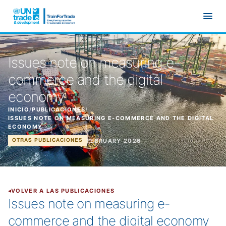
Ir al contenido principal
Issues note on measuring e-
commerce and the digital
economy
INICIO
/
PUBLICACIONES
/
ISSUES NOTE ON MEASURING E-COMMERCE AND THE DIGITAL
ECONOMY
FEBRUARY 2026
OTRAS PUBLICACIONES
VOLVER A LAS PUBLICACIONES
Issues note on measuring e-
commerce and the digital economy