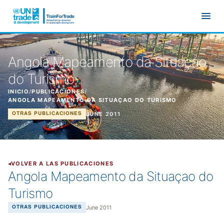
Ir al contenido principal
Angola Mapeamento da Situaçao
do Turismo
INICIO
/
PUBLICACIONES
/
ANGOLA MAPEAMENTO DA SITUAÇAO DO TURISMO
JUNE 2011
OTRAS PUBLICACIONES
VOLVER A LAS PUBLICACIONES
Angola Mapeamento da Situaçao do
Turismo
June 2011
OTRAS PUBLICACIONES