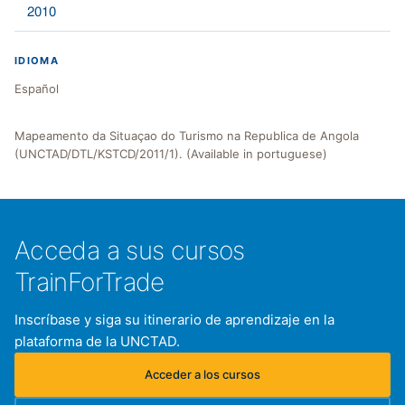
2010
IDIOMA
Español
Mapeamento da Situaçao do Turismo na Republica de Angola
(UNCTAD/DTL/KSTCD/2011/1). (Available in portuguese)
Acceda a sus cursos
TrainForTrade
Inscríbase y siga su itinerario de aprendizaje en la
plataforma de la UNCTAD.
Acceder a los cursos
(se abre en una nueva pestaña)