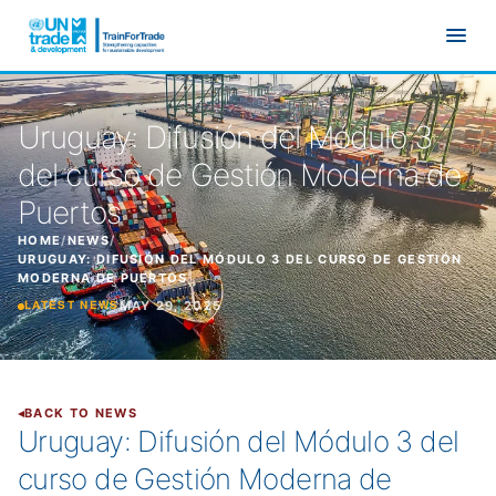
Skip to main content
Uruguay: Difusión del Módulo 3
del curso de Gestión Moderna de
Puertos
HOME
/
NEWS
/
URUGUAY: DIFUSIÓN DEL MÓDULO 3 DEL CURSO DE GESTIÓN
MODERNA DE PUERTOS
MAY 29, 2025
LATEST NEWS
BACK TO NEWS
Uruguay: Difusión del Módulo 3 del
curso de Gestión Moderna de