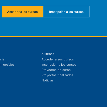
Acceder a los cursos
Inscripción a los cursos
(se abre en una nueva pestaña)
(se abre en una nueva pest
CURSOS
(se abre en una nuev
ria
Acceder a sus cursos
(se abre en una nue
omerciales
Inscripción a los cursos
Proyectos en curso
Proyectos finalizados
Noticias