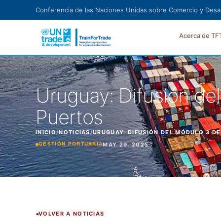
Ir al contenido principal
Conferencia de las Naciones Unidas sobre Comercio y Desar
Acerca de TF
Uruguay: Difusión de
Puertos
INICIO
/
NOTICIAS
/
URUGUAY: DIFUSIÓN DEL MÓDULO 3 D
MAY 29, 2025
GESTIÓN PORTUARIA
VOLVER A NOTICIAS