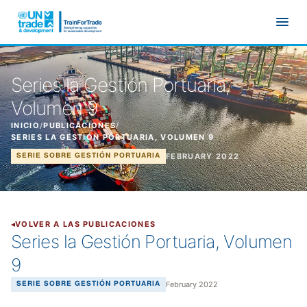
Ir al contenido principal
Series la Gestión Portuaria,
Volumen 9
INICIO
/
PUBLICACIONES
/
SERIES LA GESTIÓN PORTUARIA, VOLUMEN 9
FEBRUARY 2022
SERIE SOBRE GESTIÓN PORTUARIA
VOLVER A LAS PUBLICACIONES
Series la Gestión Portuaria, Volumen
9
February 2022
SERIE SOBRE GESTIÓN PORTUARIA