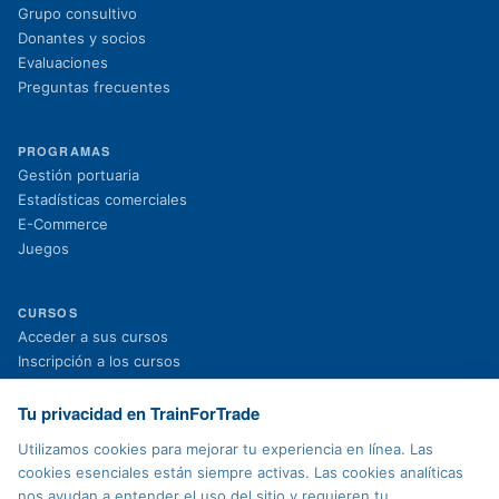
Grupo consultivo
Donantes y socios
Evaluaciones
Preguntas frecuentes
PROGRAMAS
Gestión portuaria
Estadísticas comerciales
E-Commerce
Juegos
CURSOS
(se abre en una nueva pestaña)
Acceder a sus cursos
(se abre en una nueva pestaña)
Inscripción a los cursos
Proyectos en curso
Proyectos finalizados
Tu privacidad en TrainForTrade
Noticias
Utilizamos cookies para mejorar tu experiencia en línea. Las
cookies esenciales están siempre activas. Las cookies analíticas
nos ayudan a entender el uso del sitio y requieren tu