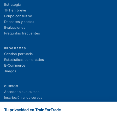
Estrategia
TFT en breve
Grupo consultivo
Donantes y socios
Evaluaciones
Preguntas frecuentes
PROGRAMAS
Gestión portuaria
Estadísticas comerciales
E-Commerce
Juegos
CURSOS
(se abre en una nueva pestaña)
Acceder a sus cursos
(se abre en una nueva pestaña)
Inscripción a los cursos
Proyectos en curso
Proyectos finalizados
Tu privacidad en TrainForTrade
Noticias