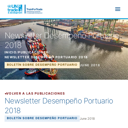
Ir al contenido principal
Newsletter Desempeño Portuario
2018
INICIO
/
PUBLICACIONES
/
NEWSLETTER DESEMPEÑO PORTUARIO 2018
JUNE 2018
BOLETÍN SOBRE DESEMPEÑO PORTUARIO
VOLVER A LAS PUBLICACIONES
Newsletter Desempeño Portuario
2018
June 2018
BOLETÍN SOBRE DESEMPEÑO PORTUARIO