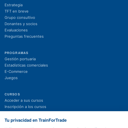
Estrategia
TFT en breve
Grupo consultivo
Donantes y socios
Evaluaciones
Preguntas frecuentes
PROGRAMAS
Gestión portuaria
Estadísticas comerciales
E-Commerce
Juegos
CURSOS
(se abre en una nueva pestaña)
Acceder a sus cursos
(se abre en una nueva pestaña)
Inscripción a los cursos
Proyectos en curso
Proyectos finalizados
Tu privacidad en TrainForTrade
Noticias