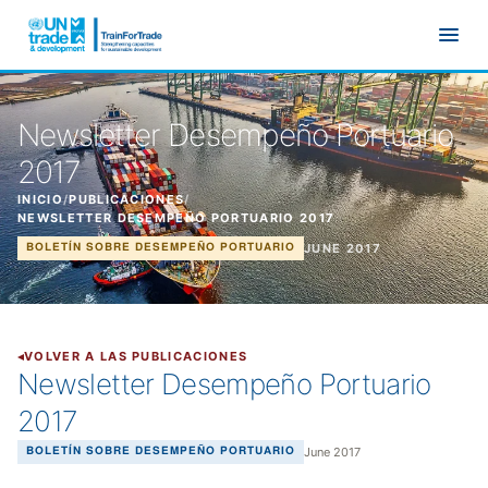
Ir al contenido principal
Newsletter Desempeño Portuario
2017
INICIO
/
PUBLICACIONES
/
NEWSLETTER DESEMPEÑO PORTUARIO 2017
JUNE 2017
BOLETÍN SOBRE DESEMPEÑO PORTUARIO
VOLVER A LAS PUBLICACIONES
Newsletter Desempeño Portuario
2017
June 2017
BOLETÍN SOBRE DESEMPEÑO PORTUARIO