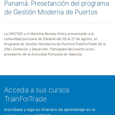
Panamá: Presetanción del programa
de Gestión Moderna de Puertos
La UNCTAD y el Maritime Bureau Policy presentarán a la
comunidad portuaria de Panamá del 26 al 27 de agosto, el
Programa de Gestión Monderna de Puertos/TrainForTrade de la
ONU Comercio y Desarrollo. Participará del evento el ex-
presidente de la Autoridad Portuaria de Valencia.
Acceda a sus cursos
TrainForTrade
Inscríbase y siga su itinerario de aprendizaje en la