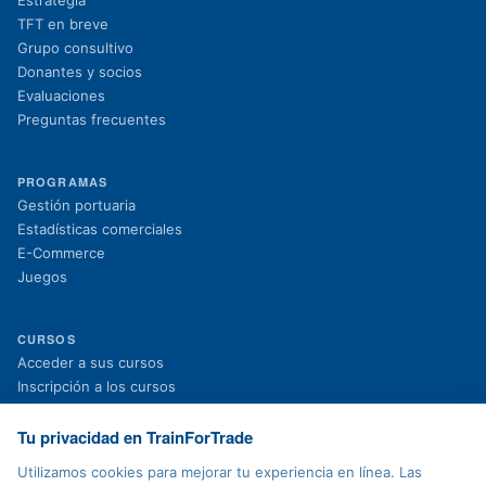
TFT en breve
Grupo consultivo
Donantes y socios
Evaluaciones
Preguntas frecuentes
PROGRAMAS
Gestión portuaria
Estadísticas comerciales
E-Commerce
Juegos
CURSOS
(se abre en una nueva pestaña)
Acceder a sus cursos
(se abre en una nueva pestaña)
Inscripción a los cursos
Proyectos en curso
Proyectos finalizados
Tu privacidad en TrainForTrade
Noticias
Utilizamos cookies para mejorar tu experiencia en línea. Las