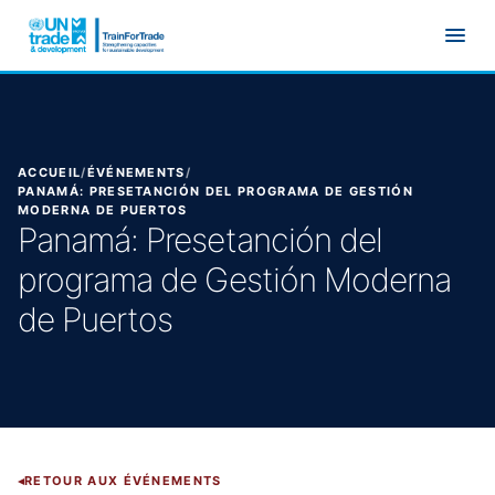
Aller au contenu principal
ACCUEIL
/
ÉVÉNEMENTS
/
PANAMÁ: PRESETANCIÓN DEL PROGRAMA DE GESTIÓN
MODERNA DE PUERTOS
Panamá: Presetanción del
programa de Gestión Moderna
de Puertos
RETOUR AUX ÉVÉNEMENTS