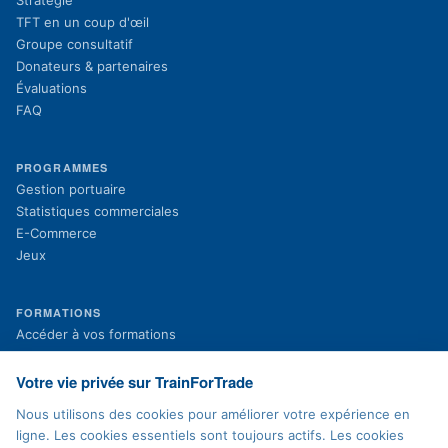
TFT en un coup d'œil
Groupe consultatif
Donateurs & partenaires
Évaluations
FAQ
PROGRAMMES
Gestion portuaire
Statistiques commerciales
E-Commerce
Jeux
FORMATIONS
(s'ouvre dans un nouvel onglet)
Accéder à vos formations
(s'ouvre dans un nouvel onglet)
Inscription aux formations
Projets en cours
Votre vie privée sur TrainForTrade
Projets terminés
Nous utilisons des cookies pour améliorer votre expérience en
Actualités
ligne. Les cookies essentiels sont toujours actifs. Les cookies