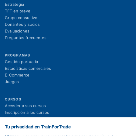
Estrategia
TFT en breve
Grupo consultivo
Donantes y socios
Evaluaciones
Preguntas frecuentes
PROGRAMAS
Gestión portuaria
Estadísticas comerciales
E-Commerce
Juegos
CURSOS
(se abre en una nueva pestaña)
Acceder a sus cursos
(se abre en una nueva pestaña)
Inscripción a los cursos
Proyectos en curso
Proyectos finalizados
Tu privacidad en TrainForTrade
Noticias