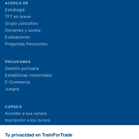
ACERCA DE
Estrategia
TFT en breve
Grupo consultivo
Donantes y socios
Evaluaciones
Preguntas frecuentes
PROGRAMAS
Gestión portuaria
Estadísticas comerciales
E-Commerce
Juegos
CURSOS
(se abre en una nueva pestaña)
Acceder a sus cursos
(se abre en una nueva pestaña)
Inscripción a los cursos
Proyectos en curso
Proyectos finalizados
Tu privacidad en TrainForTrade