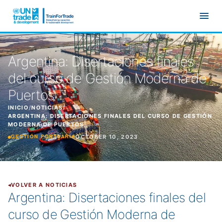
Ir al contenido principal
Argentina: Disertaciones finales
del curso de Gestión Moderna de
Puertos
INICIO
/
NOTICIAS
/
ARGENTINA: DISERTACIONES FINALES DEL CURSO DE GESTIÓN
MODERNA DE PUERTOS
OCTOBER 10, 2023
GESTIÓN PORTUARIA
VOLVER A NOTICIAS
Argentina: Disertaciones finales del
curso de Gestión Moderna de