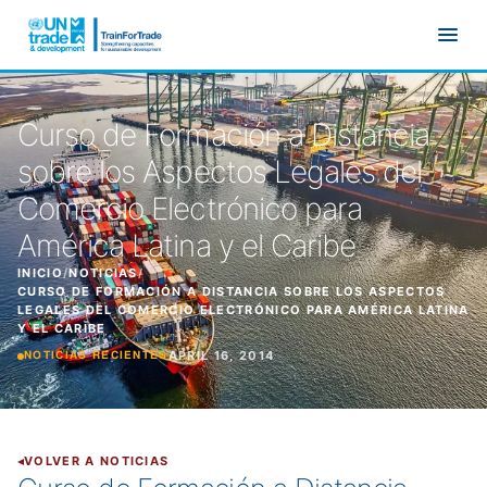
Ir al contenido principal
Curso de Formación a Distancia
sobre los Aspectos Legales del
Comercio Electrónico para
América Latina y el Caribe
INICIO
/
NOTICIAS
/
CURSO DE FORMACIÓN A DISTANCIA SOBRE LOS ASPECTOS
LEGALES DEL COMERCIO ELECTRÓNICO PARA AMÉRICA LATINA
Y EL CARIBE
APRIL 16, 2014
NOTICIAS RECIENTES
VOLVER A NOTICIAS