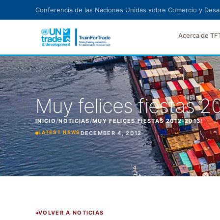
Ir al contenido principal
Conferencia de las Naciones Unidas sobre Comercio y Desar
Acerca de TF
Muy felices fiestas 2
INICIO
/
NOTICIAS
/
MUY FELICES FIESTAS 2012-2013!
DECEMBER 4, 2012
LATEST NEWS
VOLVER A NOTICIAS