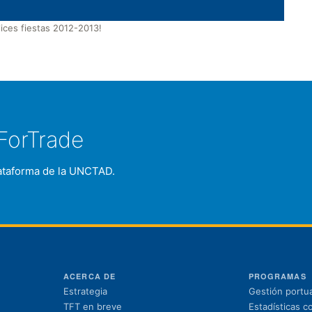
ces fiestas 2012-2013!
ForTrade
plataforma de la UNCTAD.
ACERCA DE
PROGRAMAS
Estrategia
Gestión portua
TFT en breve
Estadísticas c