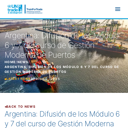
Skip to main content
Argentina: Difusión de los Módulo
6 y 7 del curso de Gestión
Moderna de Puertos
HOME
/
NEWS
/
ARGENTINA: DIFUSIÓN DE LOS MÓDULO 6 Y 7 DEL CURSO DE
GESTIÓN MODERNA DE PUERTOS
APRIL 30, 2025
LATEST NEWS
BACK TO NEWS
Argentina: Difusión de los Módulo 6
y 7 del curso de Gestión Moderna